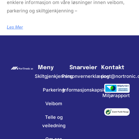
enklere informasjon om våre løsninger innen veibom,
parkering og skiltgjenkjenning –
Les Mer
Meny
Snarveier
Kontakt
Skiltgjenkjenning
Personvernerklæring
post@nortronic
Parkering
Informasjonskapsler
Miljørapport
Veibom
Telle og
veiledning