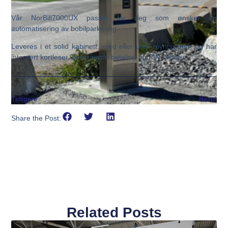
Vår NorBill7000UX passer for deg som ønsker en
automatisering av bobilparkering.
Leveres i et solid kabinett, med eller uten myntsystem og har
integrert kortleser, berøringsfri betaling og PIN tastatur.
Tidligere
Neste
Share the Post:
Related Posts