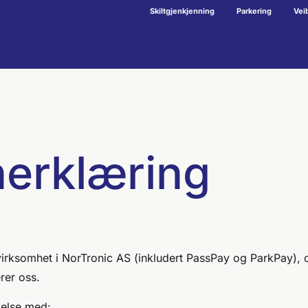
Skiltgjenkjenning
Parkering
Vei
erklæring
virksomhet i NorTronic AS (inkludert PassPay og ParkPay), o
rer oss.
delse med: