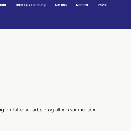
bom
Telle og veiledning
Om oss
Kontakt
Privat
g omfatter alt arbeid og all virksomhet som