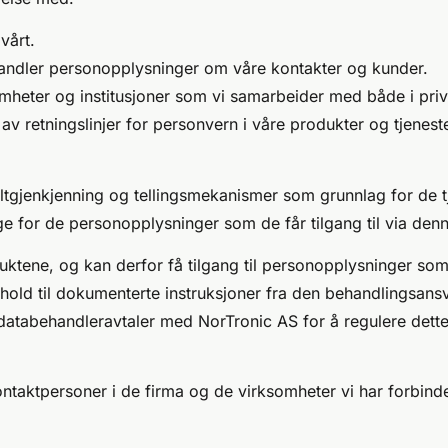
vårt.
andler personopplysninger om våre kontakter og kunder.
heter og institusjoner som vi samarbeider med både i priva
 retningslinjer for personvern i våre produkter og tjeneste
iltgjenkjenning og tellingsmekanismer som grunnlag for de 
e for de personopplysninger som de får tilgang til via den
uktene, og kan derfor få tilgang til personopplysninger som
hold til dokumenterte instruksjoner fra den behandlingsansv
 databehandleravtaler med NorTronic AS for å regulere dett
taktpersoner i de firma og de virksomheter vi har forbind