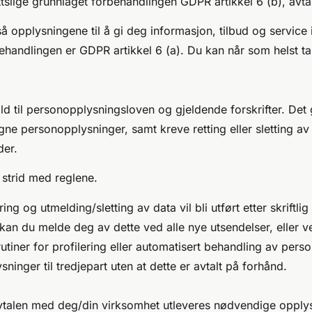
tslige grunnlaget forbehandlingen GDPR artikkel 6 (b), avta
å opplysningene til å gi deg informasjon, tilbud og service 
andlingen er GDPR artikkel 6 (a). Du kan når som helst takk
ld til personopplysningsloven og gjeldende forskrifter. Det
egne personopplysninger, samt kreve retting eller sletting a
der
.
i strid med reglene.
ing og utmelding/sletting av data vil bli utført etter skriftlig
 du melde deg av dette ved alle nye utsendelser, eller ved s
utiner for profilering eller automatisert behandling av pers
ninger til tredjepart uten at dette er avtalt på forhånd.
 avtalen med deg/din virksomhet utleveres nødvendige opply