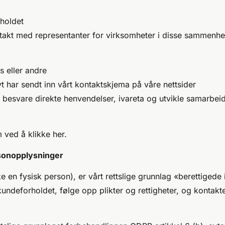
rholdet
ntakt med representanter for virksomheter i disse sammenh
s eller andre
 har sendt inn vårt kontaktskjema på våre nettsider
besvare direkte henvendelser, ivareta og utvikle samarbeid
m ved å
klikke her
.
rsonopplysninger
en fysisk person), er vårt rettslige grunnlag «berettigede in
kundeforholdet, følge opp plikter og rettigheter, og kontak