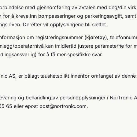
 forbindelse med gjennomføring av avtalen med deg/din vi
m for å kreve inn bompasseringer og parkeringsavgift, samt
gsloven. Deretter vil opplysningene bli slettet.
informasjon om registreringsnummer (kjøretøy), telefonnum
anlegg/operatørnivå kan imidlertid justere parameterne for m
lingsansvarlig) for å få mer spesifikke svar.
onic AS, er pålagt taushetsplikt innenfor omfanget av denne
pbevaring og behandling av personopplysninger i NorTronic A
65 65 eller epost post@nortronic.com.