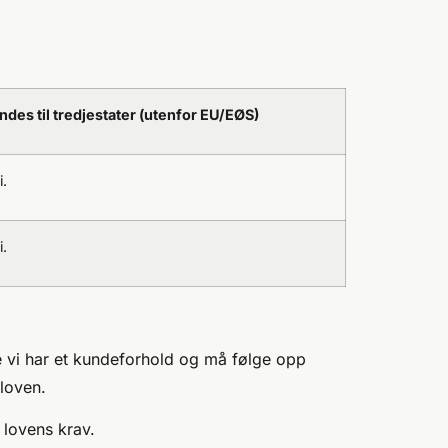
ndes til tredjestater (utenfor EU/EØS)
i.
i.
ge vi har et kundeforhold og må følge opp
sloven.
l lovens krav.