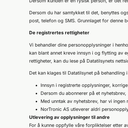
Dersom kunden er en fysisk person, er det ret
Dersom du har samtykket til det, benyttes ogs
post, telefon og SMS. Grunnlaget for denne beh
De registrertes rettigheter
Vi behandler dine personopplysninger i henho
kan blant annet kreve innsyn i og flytting av 
rettigheter, kan du lese på
Datatilsynets nettsi
Det kan klages til Datatilsynet på behandling 
Innsyn i registrerte opplysninger, korriger
Dersom du abonnerer på et nyhetsbrev, kan
Med unntak av nyhetsbrev, har vi ingen r
NorTronic AS utleverer aldri personopplys
Utlevering av opplysninger til andre
For å kunne oppfylle våre forpliktelser etter