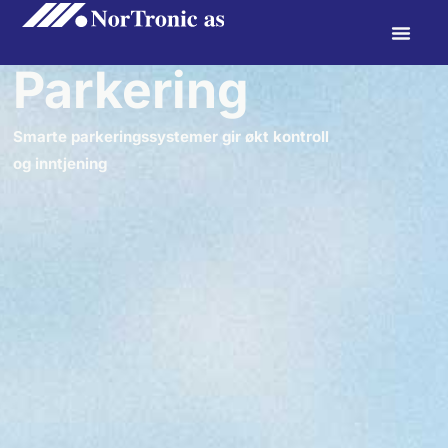
Parkering
Smarte parkeringssystemer gir økt kontroll
og inntjening